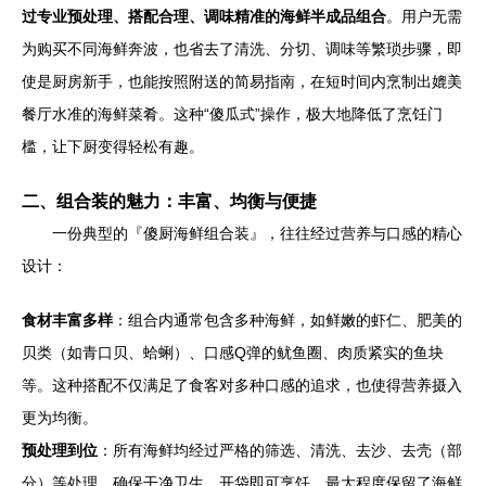
过专业预处理、搭配合理、调味精准的海鲜半成品组合
。用户无需
为购买不同海鲜奔波，也省去了清洗、分切、调味等繁琐步骤，即
使是厨房新手，也能按照附送的简易指南，在短时间内烹制出媲美
餐厅水准的海鲜菜肴。这种“傻瓜式”操作，极大地降低了烹饪门
槛，让下厨变得轻松有趣。
二、组合装的魅力：丰富、均衡与便捷
一份典型的『傻厨海鲜组合装』，往往经过营养与口感的精心
设计：
食材丰富多样
：组合内通常包含多种海鲜，如鲜嫩的虾仁、肥美的
贝类（如青口贝、蛤蜊）、口感Q弹的鱿鱼圈、肉质紧实的鱼块
等。这种搭配不仅满足了食客对多种口感的追求，也使得营养摄入
更为均衡。
预处理到位
：所有海鲜均经过严格的筛选、清洗、去沙、去壳（部
分）等处理，确保干净卫生，开袋即可烹饪，最大程度保留了海鲜