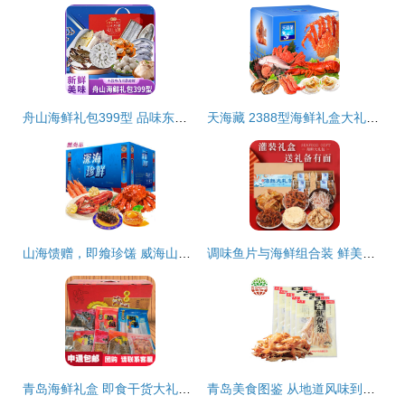
舟山海鲜礼包399型 品味东海之鲜，馈赠佳节之选
天海藏 2388型海鲜礼盒大礼包 一份源自深海的尊享之礼
山海馈赠，即飨珍馐 威海山东特产海鲜大礼包品味指南
调味鱼片与海鲜组合装 鲜美便捷的餐桌新选择
青岛海鲜礼盒 即食干货大礼包，品味海洋馈赠的诚意之选
青岛美食图鉴 从地道风味到网购直达，海鲜盛宴一网打尽