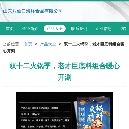
山东八仙口海洋食品有限公司
首页
企业简介
产品大全
联系我们
企业信息
访客
>
>
当前位置：
首页
产品大全
双十二火锅季，老才臣底料组合暖
心开涮
双十二火锅季，老才臣底料组合暖心
开涮