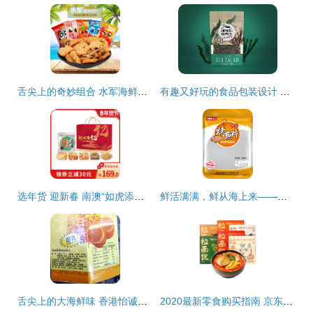
舌尖上的奇妙组合 水军海鲜糯米蟹香蛋黄锅巴，办公室零食新宠
有趣又好玩的食品包装设计 海鲜组合装如何“出圈”
选年货 迎新春 南澳“如虎添亿”精品海味组合
鲜活满满，鲜从海上来——你也逃不过的“紫菜味扎拼里的”，别听生熟乱叫人皮的小妖怪科普一顿～，真正的 干货湿货艺术绑定者的优质海产组合
舌尖上的大海鲜味 香港怡诚牌瑶柱丝罐头3瓶组合装，即食界的宝藏佳品
2020最新零食购买指南 京东超市为你甄选最值得入手的海鲜组合装美食单品