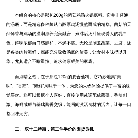
本组合的核心是那包200g的菌菇鸡汤火锅底料。它并非普通
的汤底，而是精选多种菌菇与醇厚鸡汤慢熬而成的精华。菌菇的天
然鲜香与鸡汤的温润滋养完美融合，煮沸后汤汁呈现诱人的乳白
色，鲜味浓郁而口感醇和，不燥不腻。无论是涮煮蔬菜、豆腐，还
是各类肉片海鲜，都能充分吸收汤底的鲜美，让食材本味得以升
华，尤其适合不嗜重辣、追求健康鲜美的家庭。
而点睛之笔，在于那包120g的复合蘸料。它巧妙地集“美
味”、“香辣”、“海鲜”风味于一体，为您的火锅体验提供了丰富的味
觉层次。您可以根据个人喜好，直接使用或调配成蘸碟，香辣刺
激、海鲜咸鲜与基础酱香交织，能瞬间激活食材的活力，让每一口
都回味无穷。
二、 双十二特惠，第二件半价的囤货良机