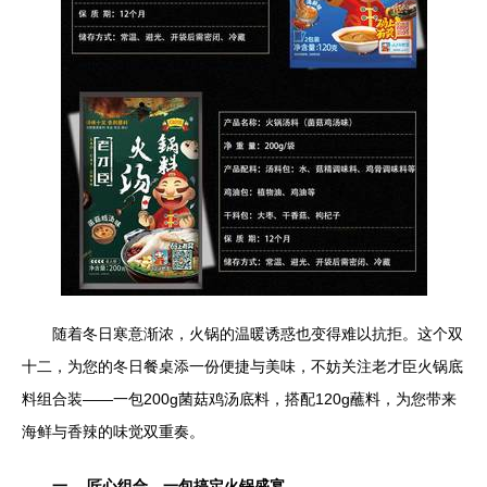
随着冬日寒意渐浓，火锅的温暖诱惑也变得难以抗拒。这个双
十二，为您的冬日餐桌添一份便捷与美味，不妨关注老才臣火锅底
料组合装——一包200g菌菇鸡汤底料，搭配120g蘸料，为您带来
海鲜与香辣的味觉双重奏。
一、 匠心组合，一包搞定火锅盛宴