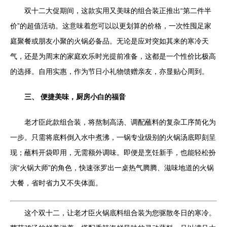
双十二大促期间，这款实用又美味的组合装正推出“第二件半
价”的超值活动。这意味着您可以以更划算的价格，一次性囤足家
庭聚餐或朋友小聚的火锅必备品。无论是应对突如其来的寒冷天
气，还是为周末的家庭欢乐时光提前准备，这都是一个性价比极高
的选择。自用实惠，作为节日小礼物馈赠亲友，亦显贴心周到。
三、 便捷美味，厨房小白的福音
老才臣此款组合装，将熬制高汤、调配蘸料的复杂工序简化为
一步。只需将底料倒入水中煮沸，一锅专业级别的火锅汤底即刻呈
现；蘸料开袋即用，无需额外调味。即便是烹饪新手，也能轻松扮
演“火锅大师”的角色，快速张罗出一桌热气腾腾、滋味地道的火锅
大餐，省时省力又不失体面。
这个双十二，让老才臣火锅底料组合装为您驱散冬日的寒冷。