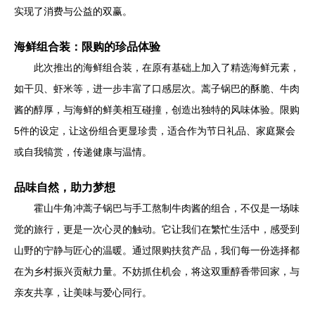
实现了消费与公益的双赢。
海鲜组合装：限购的珍品体验
此次推出的海鲜组合装，在原有基础上加入了精选海鲜元素，
如干贝、虾米等，进一步丰富了口感层次。蒿子锅巴的酥脆、牛肉
酱的醇厚，与海鲜的鲜美相互碰撞，创造出独特的风味体验。限购
5件的设定，让这份组合更显珍贵，适合作为节日礼品、家庭聚会
或自我犒赏，传递健康与温情。
品味自然，助力梦想
霍山牛角冲蒿子锅巴与手工熬制牛肉酱的组合，不仅是一场味
觉的旅行，更是一次心灵的触动。它让我们在繁忙生活中，感受到
山野的宁静与匠心的温暖。通过限购扶贫产品，我们每一份选择都
在为乡村振兴贡献力量。不妨抓住机会，将这双重醇香带回家，与
亲友共享，让美味与爱心同行。