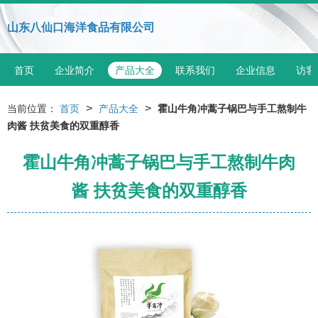
山东八仙口海洋食品有限公司
首页
企业简介
产品大全
联系我们
企业信息
访客
>
>
当前位置：
首页
产品大全
霍山牛角冲蒿子锅巴与手工熬制牛
肉酱 扶贫美食的双重醇香
霍山牛角冲蒿子锅巴与手工熬制牛肉
酱 扶贫美食的双重醇香