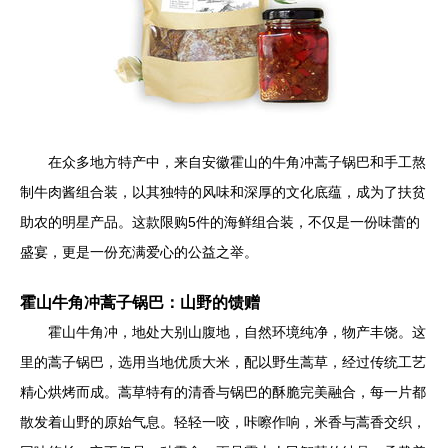
在众多地方特产中，来自安徽霍山的牛角冲蒿子锅巴和手工熬
制牛肉酱组合装，以其独特的风味和深厚的文化底蕴，成为了扶贫
助农的明星产品。这款限购5件的海鲜组合装，不仅是一份味蕾的
盛宴，更是一份充满爱心的公益之举。
霍山牛角冲蒿子锅巴：山野的馈赠
霍山牛角冲，地处大别山腹地，自然环境纯净，物产丰饶。这
里的蒿子锅巴，选用当地优质大米，配以野生蒿草，经过传统工艺
精心烘烤而成。蒿草特有的清香与锅巴的酥脆完美融合，每一片都
散发着山野的原始气息。轻轻一咬，咔嚓作响，米香与蒿香交织，