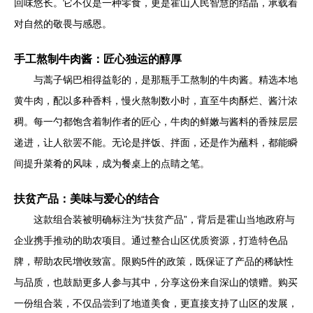
回味悠长。它不仅是一种零食，更是霍山人民智慧的结晶，承载着
对自然的敬畏与感恩。
手工熬制牛肉酱：匠心独运的醇厚
与蒿子锅巴相得益彰的，是那瓶手工熬制的牛肉酱。精选本地
黄牛肉，配以多种香料，慢火熬制数小时，直至牛肉酥烂、酱汁浓
稠。每一勺都饱含着制作者的匠心，牛肉的鲜嫩与酱料的香辣层层
递进，让人欲罢不能。无论是拌饭、拌面，还是作为蘸料，都能瞬
间提升菜肴的风味，成为餐桌上的点睛之笔。
扶贫产品：美味与爱心的结合
这款组合装被明确标注为“扶贫产品”，背后是霍山当地政府与
企业携手推动的助农项目。通过整合山区优质资源，打造特色品
牌，帮助农民增收致富。限购5件的政策，既保证了产品的稀缺性
与品质，也鼓励更多人参与其中，分享这份来自深山的馈赠。购买
一份组合装，不仅品尝到了地道美食，更直接支持了山区的发展，