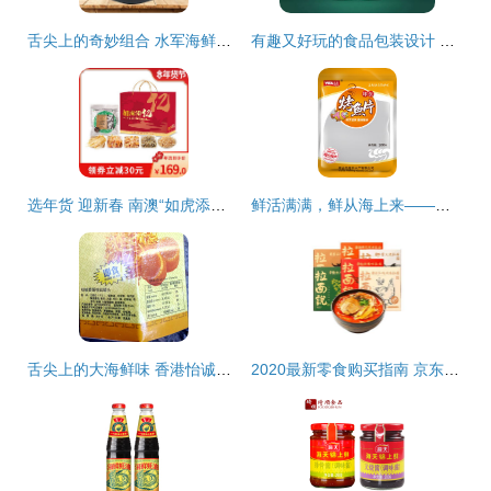
舌尖上的奇妙组合 水军海鲜糯米蟹香蛋黄锅巴，办公室零食新宠
有趣又好玩的食品包装设计 海鲜组合装如何“出圈”
选年货 迎新春 南澳“如虎添亿”精品海味组合
鲜活满满，鲜从海上来——你也逃不过的“紫菜味扎拼里的”，别听生熟乱叫人皮的小妖怪科普一顿～，真正的 干货湿货艺术绑定者的优质海产组合
舌尖上的大海鲜味 香港怡诚牌瑶柱丝罐头3瓶组合装，即食界的宝藏佳品
2020最新零食购买指南 京东超市为你甄选最值得入手的海鲜组合装美食单品