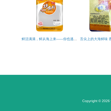
鲜活满满，鲜从海上来——你也逃不过的“紫菜味扎拼里的”，别听生熟乱叫人皮的小妖怪科普一顿～，真正的 干货湿货艺术绑定者的优质海产组合
Copyright © 2026