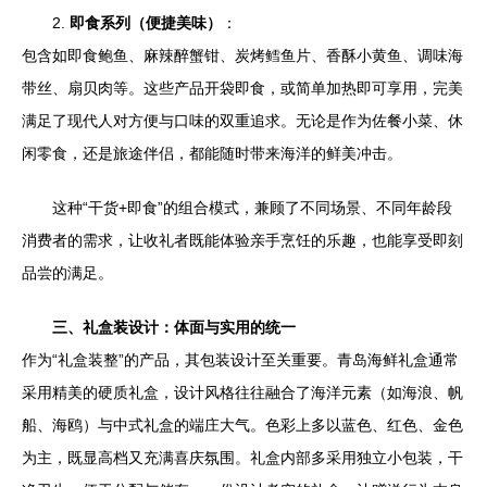
2.
即食系列（便捷美味）
：
包含如即食鲍鱼、麻辣醉蟹钳、炭烤鳕鱼片、香酥小黄鱼、调味海
带丝、扇贝肉等。这些产品开袋即食，或简单加热即可享用，完美
满足了现代人对方便与口味的双重追求。无论是作为佐餐小菜、休
闲零食，还是旅途伴侣，都能随时带来海洋的鲜美冲击。
这种“干货+即食”的组合模式，兼顾了不同场景、不同年龄段
消费者的需求，让收礼者既能体验亲手烹饪的乐趣，也能享受即刻
品尝的满足。
三、礼盒装设计：体面与实用的统一
作为“礼盒装整”的产品，其包装设计至关重要。青岛海鲜礼盒通常
采用精美的硬质礼盒，设计风格往往融合了海洋元素（如海浪、帆
船、海鸥）与中式礼盒的端庄大气。色彩上多以蓝色、红色、金色
为主，既显高档又充满喜庆氛围。礼盒内部多采用独立小包装，干