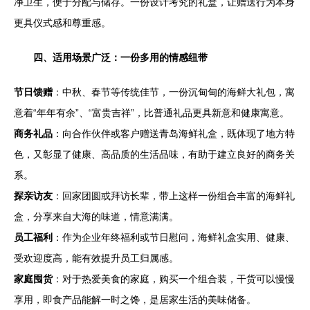
净卫生，便于分配与储存。一份设计考究的礼盒，让赠送行为本身
更具仪式感和尊重感。
四、适用场景广泛：一份多用的情感纽带
节日馈赠
：中秋、春节等传统佳节，一份沉甸甸的海鲜大礼包，寓
意着“年年有余”、“富贵吉祥”，比普通礼品更具新意和健康寓意。
商务礼品
：向合作伙伴或客户赠送青岛海鲜礼盒，既体现了地方特
色，又彰显了健康、高品质的生活品味，有助于建立良好的商务关
系。
探亲访友
：回家团圆或拜访长辈，带上这样一份组合丰富的海鲜礼
盒，分享来自大海的味道，情意满满。
员工福利
：作为企业年终福利或节日慰问，海鲜礼盒实用、健康、
受欢迎度高，能有效提升员工归属感。
家庭囤货
：对于热爱美食的家庭，购买一个组合装，干货可以慢慢
享用，即食产品能解一时之馋，是居家生活的美味储备。