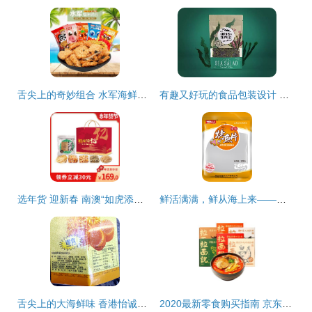
舌尖上的奇妙组合 水军海鲜糯米蟹香蛋黄锅巴，办公室零食新宠
有趣又好玩的食品包装设计 海鲜组合装如何“出圈”
选年货 迎新春 南澳“如虎添亿”精品海味组合
鲜活满满，鲜从海上来——你也逃不过的“紫菜味扎拼里的”，别听生熟乱叫人皮的小妖怪科普一顿～，真正的 干货湿货艺术绑定者的优质海产组合
舌尖上的大海鲜味 香港怡诚牌瑶柱丝罐头3瓶组合装，即食界的宝藏佳品
2020最新零食购买指南 京东超市为你甄选最值得入手的海鲜组合装美食单品