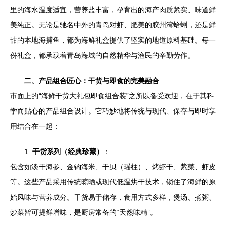
里的海水温度适宜，营养盐丰富，孕育出的海产肉质紧实、味道鲜
美纯正。无论是驰名中外的青岛对虾、肥美的胶州湾蛤蜊，还是鲜
甜的本地海捕鱼，都为海鲜礼盒提供了坚实的地道原料基础。每一
份礼盒，都承载着青岛海域的自然精华与渔民的辛勤劳作。
二、产品组合匠心：干货与即食的完美融合
市面上的“海鲜干货大礼包即食组合装”之所以备受欢迎，在于其科
学而贴心的产品组合设计。它巧妙地将传统与现代、保存与即时享
用结合在一起：
1.
干货系列（经典珍藏）
：
包含如淡干海参、金钩海米、干贝（瑶柱）、烤虾干、紫菜、虾皮
等。这些产品采用传统晾晒或现代低温烘干技术，锁住了海鲜的原
始风味与营养成分。干货易于储存，食用方式多样，煲汤、煮粥、
炒菜皆可提鲜增味，是厨房常备的“天然味精”。