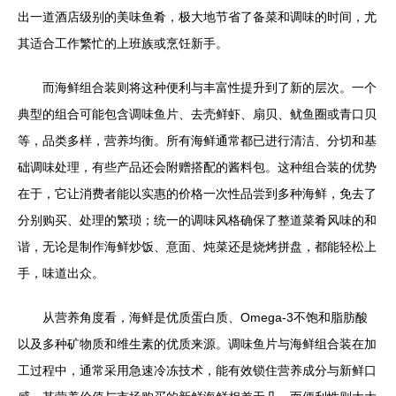
出一道酒店级别的美味鱼肴，极大地节省了备菜和调味的时间，尤
其适合工作繁忙的上班族或烹饪新手。
而海鲜组合装则将这种便利与丰富性提升到了新的层次。一个
典型的组合可能包含调味鱼片、去壳鲜虾、扇贝、鱿鱼圈或青口贝
等，品类多样，营养均衡。所有海鲜通常都已进行清洁、分切和基
础调味处理，有些产品还会附赠搭配的酱料包。这种组合装的优势
在于，它让消费者能以实惠的价格一次性品尝到多种海鲜，免去了
分别购买、处理的繁琐；统一的调味风格确保了整道菜肴风味的和
谐，无论是制作海鲜炒饭、意面、炖菜还是烧烤拼盘，都能轻松上
手，味道出众。
从营养角度看，海鲜是优质蛋白质、Omega-3不饱和脂肪酸
以及多种矿物质和维生素的优质来源。调味鱼片与海鲜组合装在加
工过程中，通常采用急速冷冻技术，能有效锁住营养成分与新鲜口