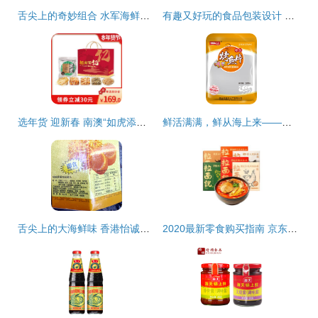
舌尖上的奇妙组合 水军海鲜糯米蟹香蛋黄锅巴，办公室零食新宠
有趣又好玩的食品包装设计 海鲜组合装如何“出圈”
选年货 迎新春 南澳“如虎添亿”精品海味组合
鲜活满满，鲜从海上来——你也逃不过的“紫菜味扎拼里的”，别听生熟乱叫人皮的小妖怪科普一顿～，真正的 干货湿货艺术绑定者的优质海产组合
舌尖上的大海鲜味 香港怡诚牌瑶柱丝罐头3瓶组合装，即食界的宝藏佳品
2020最新零食购买指南 京东超市为你甄选最值得入手的海鲜组合装美食单品