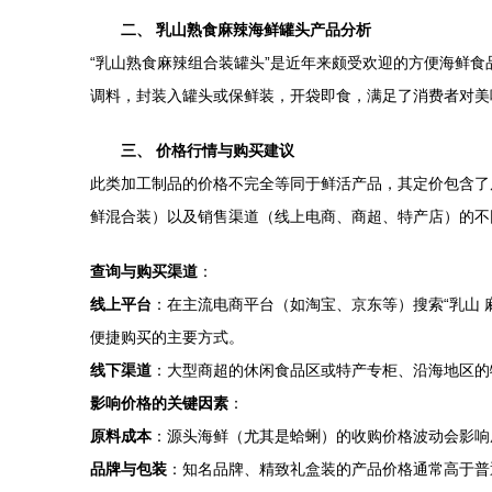
二、 乳山熟食麻辣海鲜罐头产品分析
“乳山熟食麻辣组合装罐头”是近年来颇受欢迎的方便海鲜
调料，封装入罐头或保鲜装，开袋即食，满足了消费者对美
三、 价格行情与购买建议
此类加工制品的价格不完全等同于鲜活产品，其定价包含了
鲜混合装）以及销售渠道（线上电商、商超、特产店）的不
查询与购买渠道
：
线上平台
：在主流电商平台（如淘宝、京东等）搜索“乳山 
便捷购买的主要方式。
线下渠道
：大型商超的休闲食品区或特产专柜、沿海地区的
影响价格的关键因素
：
原料成本
：源头海鲜（尤其是蛤蜊）的收购价格波动会影响
品牌与包装
：知名品牌、精致礼盒装的产品价格通常高于普