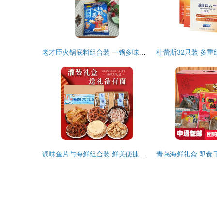
老才臣火锅底料组合装 一锅多味，秋冬暖胃新选择
调味鱼片与海鲜组合装 鲜美便捷的餐桌新选择