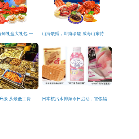
天海藏 2388型海鲜礼盒大礼包 一份源自深海的尊享之礼
山海馈赠，即飨珍馐 威海山东特产海鲜大礼包品味指南
薪资提升与消费升级 从最低工资标准上调看上海居民的“海鲜自由”
日本核污水排海今日启动，警惕辐射风险 不仅海鲜，这些日常食品也需谨慎