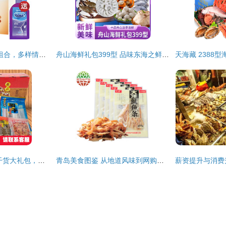
杜蕾斯32只装 多重组合，多样情趣——亲昵装与海鲜组合装选购指南
舟山海鲜礼包399型 品味东海之鲜，馈赠佳节之选
青岛海鲜礼盒 即食干货大礼包，品味海洋馈赠的诚意之选
青岛美食图鉴 从地道风味到网购直达，海鲜盛宴一网打尽