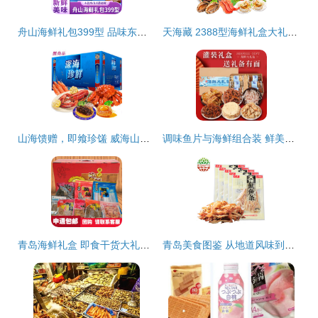
舟山海鲜礼包399型 品味东海之鲜，馈赠佳节之选
天海藏 2388型海鲜礼盒大礼包 一份源自深海的尊享之礼
山海馈赠，即飨珍馐 威海山东特产海鲜大礼包品味指南
调味鱼片与海鲜组合装 鲜美便捷的餐桌新选择
青岛海鲜礼盒 即食干货大礼包，品味海洋馈赠的诚意之选
青岛美食图鉴 从地道风味到网购直达，海鲜盛宴一网打尽