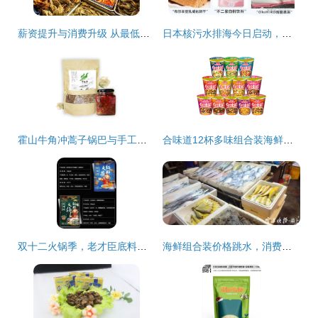
薪资提升与消费升级 从最低工资标准上调看上海居民的“海鲜自由”
日本核污水排海今日启动，警惕辐射风险 不仅海鲜，这些日常食品也需谨慎
霍山牛角冲蒿子锅巴与手工熬制牛肉酱 扶贫美食的双重醇香
合味道12杯多味组合装海鲜整箱 速食爱好者的尝鲜盛宴
双十二火锅季，老才臣底料组合暖心开涮
海鲜组合装价格跳水，消费者餐桌迎来“鲜”机