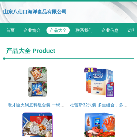
山东八仙口海洋食品有限公司
首页
企业简介
产品大全
联系我们
企业信息
访客
产品大全
Product
老才臣火锅底料组合装 一锅多味，秋冬暖胃新选择
杜蕾斯32只装 多重组合，多样情趣——亲昵装与海鲜组合装选购指南