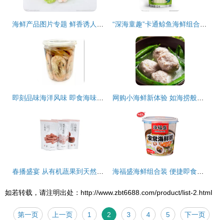
海鲜产品图片专题 鲜香诱人，一键下载海鲜组合装视觉盛宴
“深海童趣”卡通鲸鱼海鲜组合装包装袋设计
即刻品味海洋风味 即食海味对对虾干，营养酥脆的健康海鲜零食
网购小海鲜新体验 如海捞般新鲜，这款组合装让我忍不住安利
春播盛宴 从有机蔬果到天然乳品，打造健康餐桌新主张
海福盛海鲜组合装 便捷即食，营养早餐与夜宵新选择
如若转载，请注明出处：http://www.zbt6688.com/product/list-2.html
第一页
上一页
1
2
3
4
5
下一页